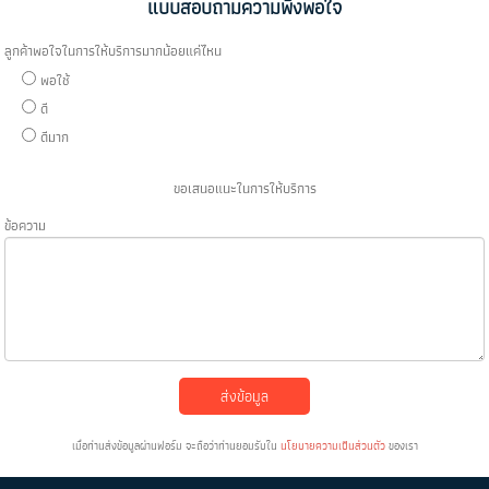
แบบสอบถามความพึงพอใจ
ลูกค้าพอใจในการให้บริการมากน้อยแค่ไหน
พอใช้
ดี
ดีมาก
ขอเสนอแนะในการให้บริการ
ข้อความ
ส่งข้อมูล
เมื่อท่านส่งข้อมูลผ่านฟอร์ม จะถือว่าท่านยอมรับใน
นโยบายความเป็นส่วนตัว
ของเรา