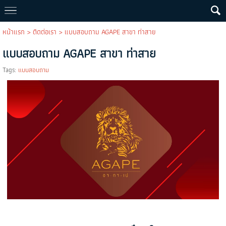
หน้าแรก
>
ติดต่อเรา
>
แบบสอบถาม AGAPE สาขา ท่าสาย
แบบสอบถาม AGAPE สาขา ท่าสาย
Tags:
แบบสอบถาม