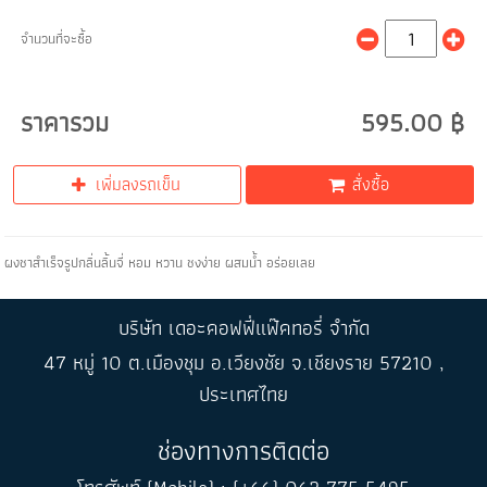
จำนวนที่จะซื้อ
ราคารวม
595.00 ฿
เพิ่มลงรถเข็น
สั่งซื้อ
ผงชาสำเร็จรูปกลิ่นลิ้นจี่ หอม หวาน ชงง่าย ผสมน้ำ อร่อยเลย
บริษัท เดอะคอฟฟี่แฟ๊คทอรี่ จำกัด
47 หมู่ 10 ต.เมืองชุม อ.เวียงชัย จ.เชียงราย 57210 ,
ประเทศไทย
ช่องทางการติดต่อ