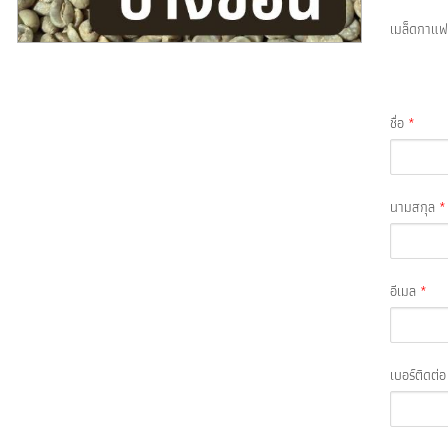
เมล็ดกาแ
ชื่อ
*
นามสกุล
*
อีเมล
*
เบอร์ติดต่