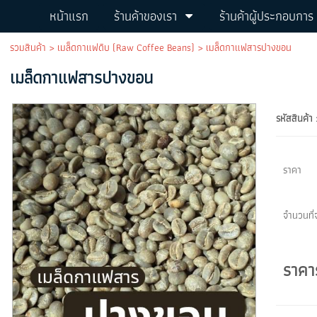
หน้าแรก
ร้านค้าของเรา
ร้านค้าผู้ประกอบการ
รวมสินค้า
>
เมล็ดกาแฟดิบ (Raw Coffee Beans)
> เมล็ดกาแฟสารปางขอน
เมล็ดกาแฟสารปางขอน
รหัสสินค้า 
ราคา
จำนวนที่จ
ราคา