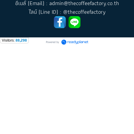
อีเมล์ (Email) : admin@thecoffeefactory.co.th
ไลน์ (Line ID) : @thecoffeefactory
Visitors:
88,298