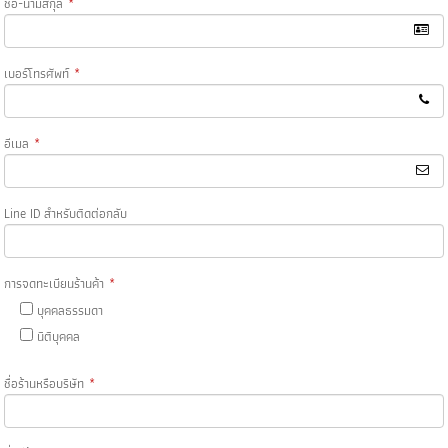
ชื่อ-นามสกุล
*
เบอร์โทรศัพท์
*
อีเมล
*
Line ID สำหรับติดต่อกลับ
การจดทะเบียนร้านค้า
*
บุคคลธรรมดา
นิติบุคคล
ชื่อร้านหรือบริษัท
*