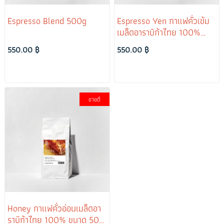
Espresso Blend 500g
Espresso Yen กาแฟคั่วเข้ม
เมล็ดอาราบิก้าไทย 100%
(หอมพิเศษเมื่อผสมนม) ขนาด
550.00 ฿
550.00 ฿
500 กรัม
ขายดี
Honey กาแฟคั่วอ่อนเมล็ดอา
ราบิก้าไทย 100% ขนาด 500