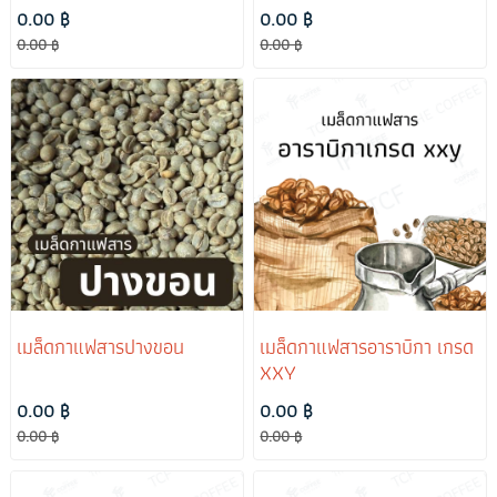
0.00 ฿
0.00 ฿
0.00 ฿
0.00 ฿
เมล็ดกาแฟสารปางขอน
เมล็ดกาแฟสารอาราบิกา เกรด
XXY
0.00 ฿
0.00 ฿
0.00 ฿
0.00 ฿