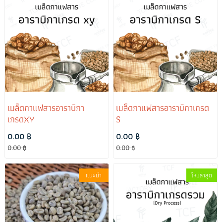
เมล็ดกาแฟสารอาราบิกา
เมล็ดกาแฟสารอาราบิกาเกรด
เกรดXY
S
0.00 ฿
0.00 ฿
0.00 ฿
0.00 ฿
แนะนำ
ใหม่ล่าสุด