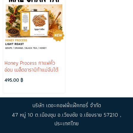
Honey Process กาแฟคั่ว
อ่อน เมล็ดอาราบิก้าแม่จันใต้
495.00 ฿
บริษัท เดอะคอฟฟี่แฟ๊คทอรี่ จำกัด
47 หมู่ 10 ต.เมืองชุม อ.เวียงชัย จ.เชียงราย 57210 ,
ประเทศไทย